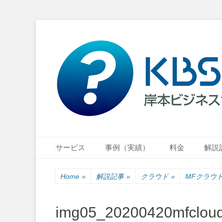
小さな会社・小さなお店のIT経営をナビゲーション
岸本ビジネスサポ
Primary Menu
Skip
サービス
事例（実績）
料金
解説
to
content
Home
»
解説記事
»
クラウド
»
MFクラウ
img05_20200420mfclou