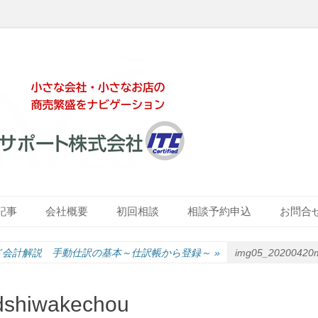
ート株式会社
記事
会社概要
初回相談
相談予約申込
お問合
ド会計解説 手動仕訳の基本～仕訳帳から登録～
»
img05_20200420m
dshiwakechou