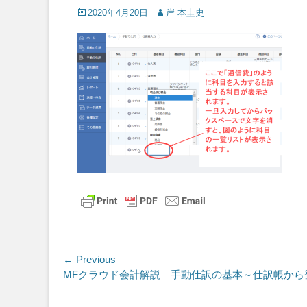
Posted
Author
2020年4月20日
岸 本圭史
on
投
← Previous
Previous
MFクラウド会計解説 手動仕訳の基本～仕訳帳から
稿
post: