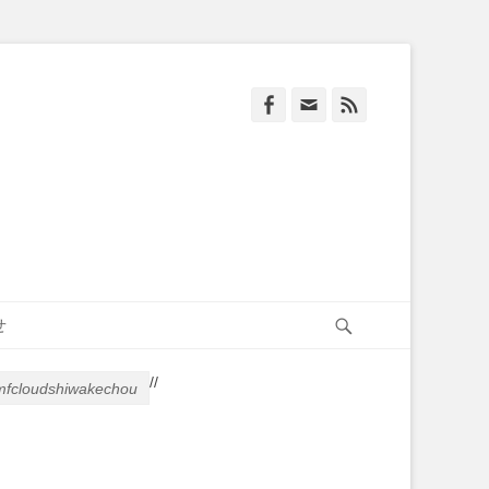
Facebook
Email
Feed
Search
せ
/
/
fcloudshiwakechou