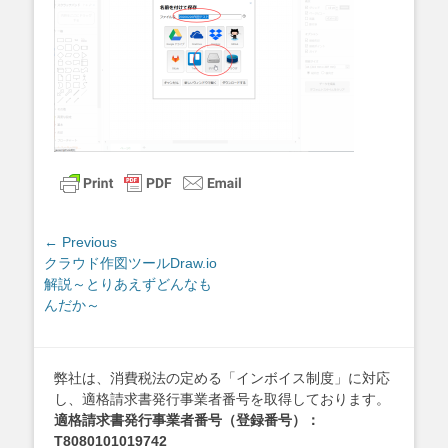
投
← Previous
Previous
クラウド作図ツールDraw.io
稿
post:
解説～とりあえずどんなも
ナ
んだか～
ビ
ゲ
ー
弊社は、消費税法の定める「インボイス制度」に対応
シ
し、適格請求書発行事業者番号を取得しております。
ョ
適格請求書発行事業者番号（登録番号）：
ン
T8080101019742