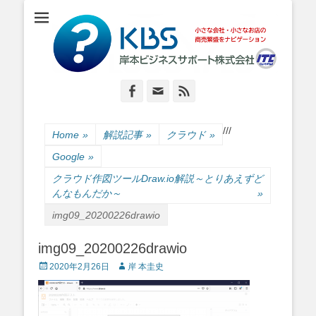
小さな会社・小さなお店のIT経営をナビゲーション
岸本ビジネスサポ
ート株式会社
Facebook
Email
Feed
/
/
/
Home
»
解説記事
»
クラウド
»
Google
»
クラウド作図ツールDraw.io解説～とりあえずど
んなもんだか～
»
img09_20200226drawio
img09_20200226drawio
Posted
Author
2020年2月26日
岸 本圭史
on