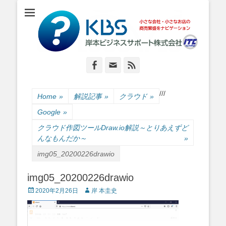
小さな会社・小さなお店のIT経営をナビゲーション
岸本ビジネスサポ
ート株式会社
Facebook
Email
Feed
/
/
/
Home
»
解説記事
»
クラウド
»
Google
»
クラウド作図ツールDraw.io解説～とりあえずど
んなもんだか～
»
img05_20200226drawio
img05_20200226drawio
Posted
Author
2020年2月26日
岸 本圭史
on