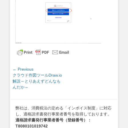
投
← Previous
Previous
クラウド作図ツールDraw.io
稿
post:
解説～とりあえずどんなも
ナ
んだか～
ビ
ゲ
ー
弊社は、消費税法の定める「インボイス制度」に対応
シ
し、適格請求書発行事業者番号を取得しております。
ョ
適格請求書発行事業者番号（登録番号）：
ン
T8080101019742