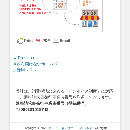
投
← Previous
Previous
今さら聞けないホームペー
稿
post:
ジ活用～２～
ナ
ビ
ゲ
弊社は、消費税法の定める「インボイス制度」に対応
ー
し、適格請求書発行事業者番号を取得しております。
シ
適格請求書発行事業者番号（登録番号）：
ョ
T8080101019742
ン
Copyright © 2026
岸本ビジネスサポート株式会社
. All Rights