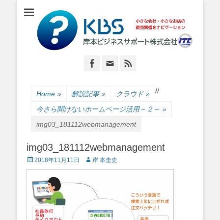
小さな会社・小さなお店のIT経営をナビゲーション
岸本ビジネスサポ
ート株式会社
Facebook
Email
Feed
/
/
Home
»
解説記事
»
クラウド
»
今さら聞けないホームページ活用～２～
»
img03_181112webmanagement
img03_181112webmanagement
Posted
Author
2018年11月11日
岸 本圭史
on