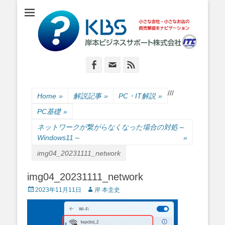
小さな会社・小さなお店のIT経営をナビゲーション
岸本ビジネスサポ
ート株式会社
Facebook
Email
Feed
/
/
/
Home
»
解説記事
»
PC・IT解説
»
PC基礎
»
ネットワークが繋がらなくなった場合の対処～
Windows11～
»
img04_20231111_network
img04_20231111_network
Posted
Author
2023年11月11日
岸 本圭史
on