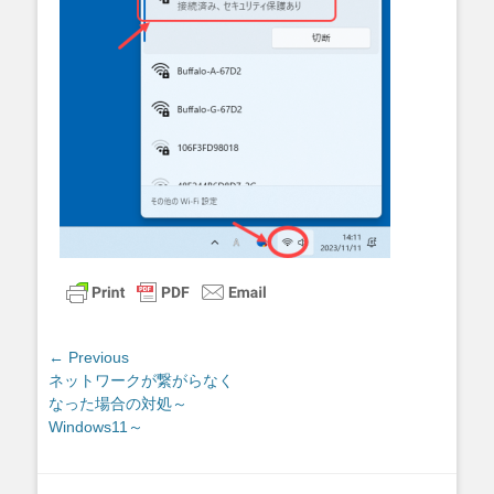
投
← Previous
Previous
ネットワークが繋がらなく
稿
post:
なった場合の対処～
ナ
Windows11～
ビ
ゲ
ー