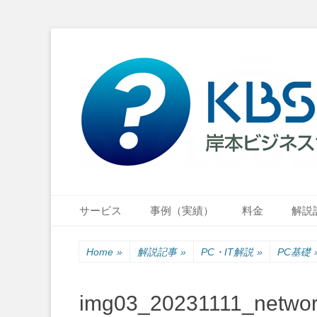
小さな会社・小さなお店のIT経営をナビゲーション
岸本ビジネスサポ
Primary Menu
Skip
サービス
事例（実績）
料金
解説
to
content
Home
»
解説記事
»
PC・IT解説
»
PC基礎
img03_20231111_netwo