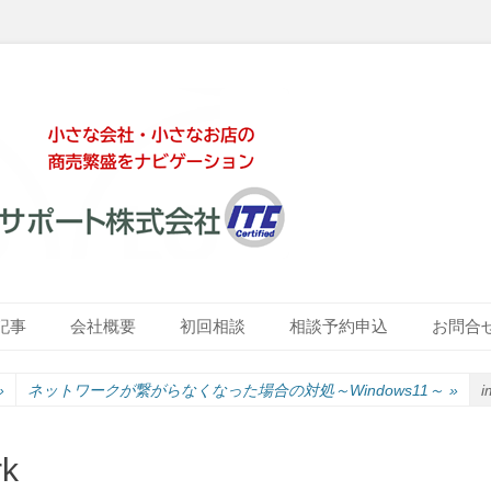
ート株式会社
記事
会社概要
初回相談
相談予約申込
お問合
»
ネットワークが繋がらなくなった場合の対処～Windows11～
»
i
rk