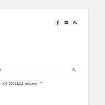
Facebook
Email
Feed
Search
せ
/
/
/
mg03_20231111_network