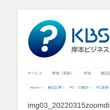
小さな会社・小さなお店のIT経営をナビゲーション
岸本ビジネスサポ
Primary Menu
Skip
サービス
事例（実績）
料金
解説
to
content
Home
»
解説記事
»
PC・IT解説
»
PC基礎
img03_20220315zoomdi