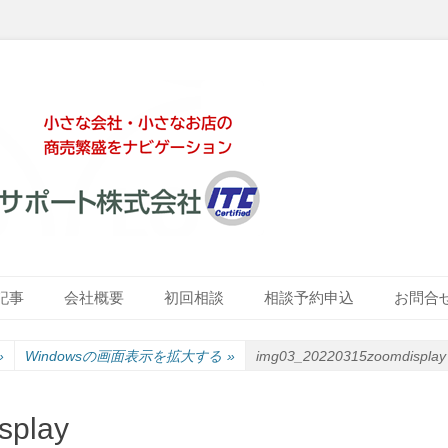
ート株式会社
記事
会社概要
初回相談
相談予約申込
お問合
»
Windowsの画面表示を拡大する
»
img03_20220315zoomdisplay
splay