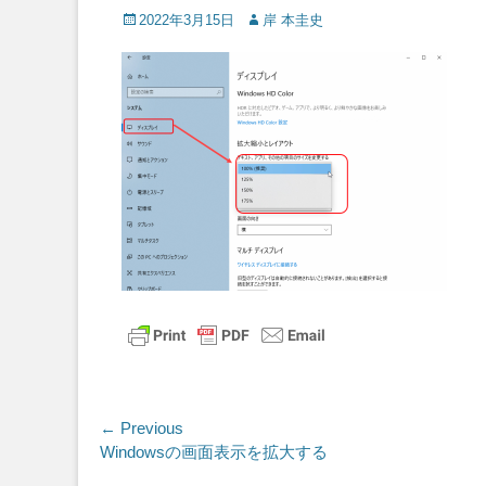
Posted
Author
2022年3月15日
岸 本圭史
on
投
← Previous
Previous
Windowsの画面表示を拡大する
稿
post: