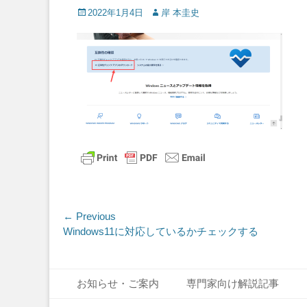
Posted
Author
2022年1月4日
岸 本圭史
on
投
← Previous
Previous
Windows11に対応しているかチェックする
稿
post:
ナ
Footer Menu
Skip
ビ
お知らせ・ご案内
専門家向け解説記事
to
content