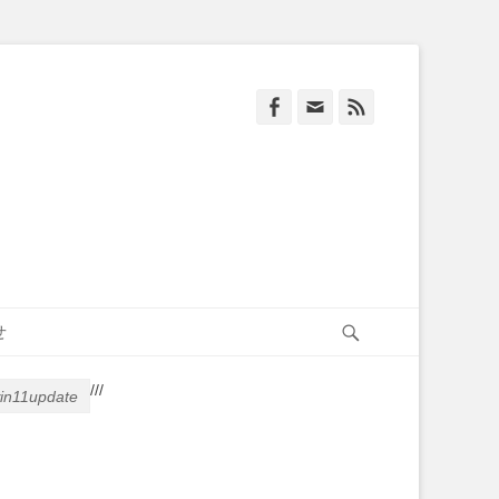
Facebook
Email
Feed
Search
せ
/
/
/
in11update