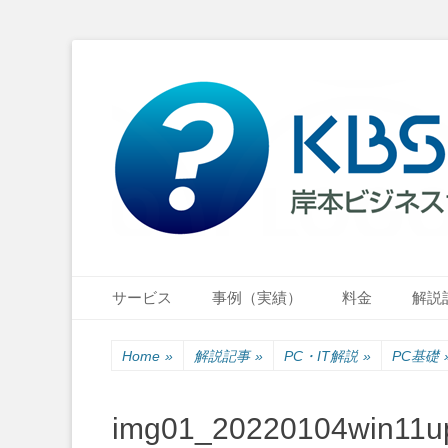
小さな会社・小さなお店のIT経営をナビゲーション
岸本ビジネスサポ
Primary Menu
Skip
サービス
事例（実績）
料金
解説
to
content
Home
»
解説記事
»
PC・IT解説
»
PC基礎
img01_20220104win11u