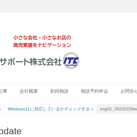
ート株式会社
記事
会社概要
初回相談
相談予約申込
お問合
»
Windows11に対応しているかチェックする
»
img01_20220104w
pdate