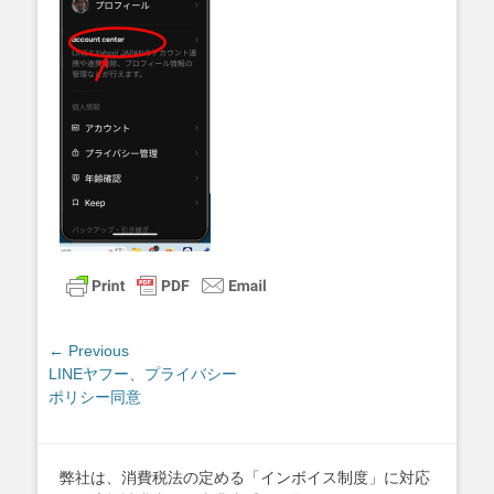
投
← Previous
Previous
LINEヤフー、プライバシー
稿
post:
ポリシー同意
ナ
ビ
ゲ
弊社は、消費税法の定める「インボイス制度」に対応
ー