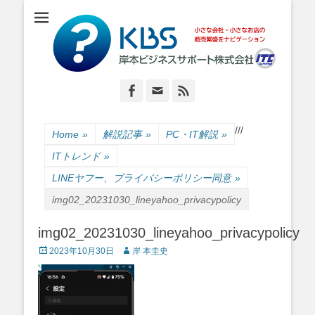
小さな会社・小さなお店のIT経営をナビゲーション
岸本ビジネスサポ
ート株式会社
Facebook
Email
Feed
/
/
/
Home
»
解説記事
»
PC・IT解説
»
ITトレンド
»
LINEヤフー、プライバシーポリシー同意
»
img02_20231030_lineyahoo_privacypolicy
img02_20231030_lineyahoo_privacypolicy
Posted
Author
2023年10月30日
岸 本圭史
on