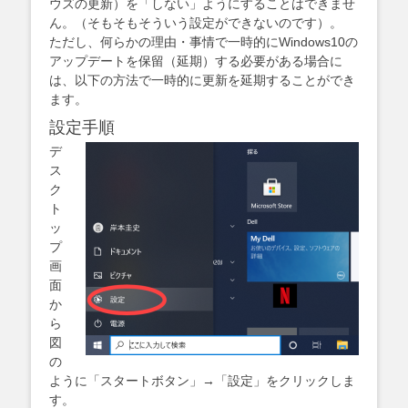
ウズの更新）を「しない」ようにすることはできませ
ん。（そもそもそういう設定ができないのです）。
ただし、何らかの理由・事情で一時的にWindows10の
アップデートを保留（延期）する必要がある場合に
は、以下の方法で一時的に更新を延期することができ
ます。
設定手順
デ
ス
ク
ト
ッ
プ
画
面
か
ら
図
の
ように「スタートボタン」→「設定」をクリックしま
す。