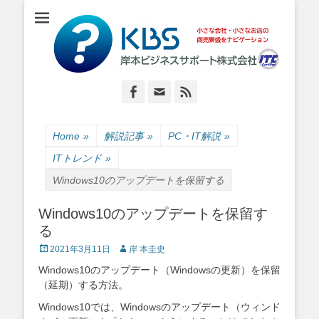
小さな会社・小さなお店のIT経営をナビゲーション
岸本ビジネスサポ
ート株式会社
Facebook
Email
Feed
Home
»
解説記事
»
PC・IT解説
»
ITトレンド
»
Windows10のアップデートを保留する
Windows10のアップデートを保留す
る
Posted
Author
2021年3月11日
岸 本圭史
on
Windows10のアップデート（Windowsの更新）を保留
（延期）する方法。
Windows10では、Windowsのアップデート（ウィンド