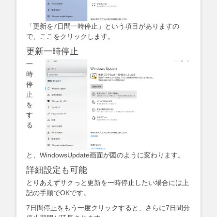
「更新を7日間一時停止」という項目がありますの
で、ここをクリックします。
更新一時停止
一
時
停
止
を
す
る
と、WindowsUpdate画面が図のように変わります。
詳細設定も可能
とりあえずサクっと更新を一時停止したい場合には上
記の手順でOKです。
7日間停止をもう一度クリックすると、さらに7日間分