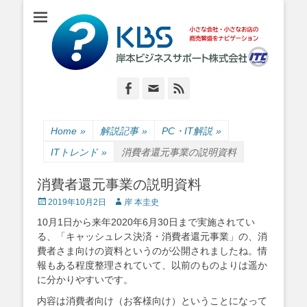
小さな会社・小さなお店のIT経営をナビゲーション
岸本ビジネスサポ
ート株式会社
Facebook
Email
Feed
Home
»
解説記事
»
PC・IT解説
»
ITトレンド
»
消費者還元事業の説明資料
消費者還元事業の説明資料
Posted
Author
2019年10月2日
岸 本圭史
on
10月1日から来年2020年6月30日まで実施されてい
る、「キャッシュレス決済・消費者還元事業」の、消
費者さま向けの資料というのが公開されましたね。情
報もある程度整理されていて、以前のものよりは遥か
に分かりやすいです。
内容は消費者向け（お客様向け）ということになって