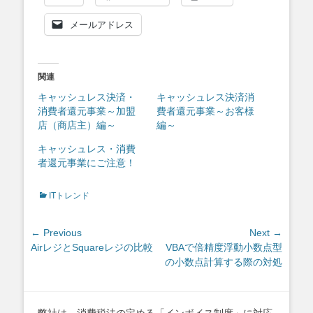
メールアドレス
関連
キャッシュレス決済・
キャッシュレス決済消
消費者還元事業～加盟
費者還元事業～お客様
店（商店主）編～
編～
キャッシュレス・消費
者還元事業にご注意！
Categories
ITトレンド
投
← Previous
Next →
Previous
Next
AirレジとSquareレジの比較
VBAで倍精度浮動小数点型
稿
post:
post:
の小数点計算する際の対処
ナ
ビ
ゲ