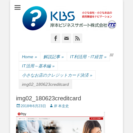
小さな会社・小さなお店のIT経営をナビゲーション
岸本ビジネスサポ
ート株式会社
Facebook
Email
Feed
/
/
/
Home
»
解説記事
»
IT利活用・IT経営
»
IT活用～基本編
»
小さなお店のクレジットカード決済
»
img02_180623creditcard
img02_180623creditcard
Posted
Author
2018年6月23日
岸 本圭史
on