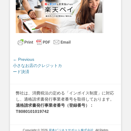
投
← Previous
Previous
小さなお店のクレジットカ
稿
post:
ード決済
ナ
ビ
ゲ
弊社は、消費税法の定める「インボイス制度」に対応
ー
し、適格請求書発行事業者番号を取得しております。
シ
適格請求書発行事業者番号（登録番号）：
ョ
T8080101019742
ン
Copyright © 2026
岸本ビジネスサポート株式会社
. All Rights