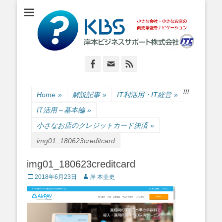
小さな会社・小さなお店のIT経営をナビゲーション
岸本ビジネスサポ
ート株式会社
Facebook
Email
Feed
/
/
/
Home
»
解説記事
»
IT利活用・IT経営
»
IT活用～基本編
»
小さなお店のクレジットカード決済
»
img01_180623creditcard
img01_180623creditcard
Posted
Author
2018年6月23日
岸 本圭史
on