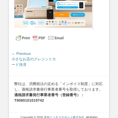
投
← Previous
Previous
小さなお店のクレジットカ
稿
post:
ード決済
ナ
ビ
ゲ
弊社は、消費税法の定める「インボイス制度」に対応
ー
し、適格請求書発行事業者番号を取得しております。
シ
適格請求書発行事業者番号（登録番号）：
ョ
T8080101019742
ン
Copyright © 2026
岸本ビジネスサポート株式会社
. All Rights