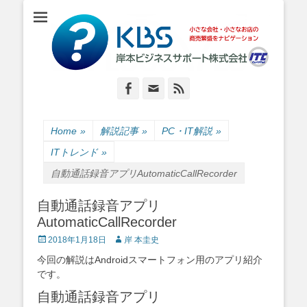
小さな会社・小さなお店のIT経営をナビゲーション
岸本ビジネスサポ
ート株式会社
Facebook
Email
Feed
Home
»
解説記事
»
PC・IT解説
»
ITトレンド
»
自動通話録音アプリAutomaticCallRecorder
自動通話録音アプリ
AutomaticCallRecorder
Posted
Author
2018年1月18日
岸 本圭史
on
今回の解説はAndroidスマートフォン用のアプリ紹介
です。
自動通話録音アプリ