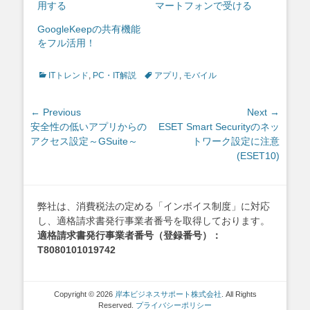
用する
マートフォンで受ける
GoogleKeepの共有機能
をフル活用！
Categories
Tags
ITトレンド
,
PC・IT解説
アプリ
,
モバイル
投
← Previous
Next →
Previous
Next
安全性の低いアプリからの
ESET Smart Securityのネッ
稿
post:
post:
アクセス設定～GSuite～
トワーク設定に注意
ナ
(ESET10)
ビ
ゲ
ー
弊社は、消費税法の定める「インボイス制度」に対応
シ
し、適格請求書発行事業者番号を取得しております。
ョ
適格請求書発行事業者番号（登録番号）：
ン
T8080101019742
Copyright © 2026
岸本ビジネスサポート株式会社
. All Rights
Reserved.
プライバシーポリシー