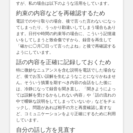
すが、私の場合は以下のような活用をしています。
約束の内容などを再確認するため
電話でのやり取りの場合、後で言った言わないになっ
てしまったり、うっかり勘違いしてしまう場合もあり
ます。日付や時間の約束等の場合に、こういう記憶違
いをしてしまうと致命傷ですから、録音を再生して
「確かに◯月◯日って言ったよね」と後で再確認する
ようにしています。
話の内容を正確に記録しておくため
特に微妙なニュアンスを含む説明を電話でした場合な
ど、後でお互い誤解を生むようなことになりかねませ
ん。そういう慎重を期すべき内容の会話をした後に
は、冷静になって録音を聞き直し、「聞きようによっ
ては誤解を受けるかもしれない内容」や「話の流れの
中で曖昧な説明をしてしまっていないか」などをチェ
ックし、問題があれば相手の方と再度確認し直すな
ど、コミュニケーションをより正確にするために利用
しています。
自分の話し方を見直す