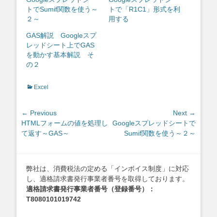
トでSumif関数を使う～
トで「R1C1」形式を利
２～
用する
GAS解説 Googleスプ
レッドシート上でGAS
を動かす基本解説 そ
の２
Categories
Excel
投
← Previous
Next →
Previous
Next
HTMLフォームの値を処理し
Googleスプレッドシートで
稿
post:
post:
て返す～GAS～
Sumif関数を使う～２～
ナ
ビ
ゲ
弊社は、消費税法の定める「インボイス制度」に対応
ー
し、適格請求書発行事業者番号を取得しております。
シ
適格請求書発行事業者番号（登録番号）：
ョ
T8080101019742
ン