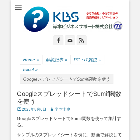
小さな会社・小さなお店のIT経営をナビゲーション
岸本ビジネスサポ
ート株式会社
Facebook
Email
Feed
Home
»
解説記事
»
PC・IT解説
»
Excel
»
GoogleスプレッドシートでSumif関数を使う
GoogleスプレッドシートでSumif関数
を使う
Posted
Author
2023年8月6日
岸 本圭史
on
GoogleスプレッドシートでSumif関数を使って集計す
る。
サンプルのスプレッドシートを例に、動画で解説して