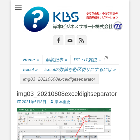
小さな会社・小さなお店のIT経営をナビゲーション
岸本ビジネスサポ
ート株式会社
Facebook
Email
Feed
/
/
/
Home
»
解説記事
»
PC・IT解説
»
Excel
»
Excelの数値を桁区切りにするには
»
img03_20210608exceldigitseparator
img03_20210608exceldigitseparator
Posted
Author
2021年6月8日
岸 本圭史
on