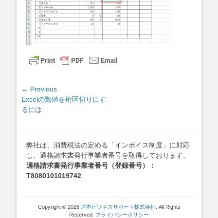
投
← Previous
Previous
Excelの数値を桁区切りにす
稿
post:
るには
ナ
ビ
ゲ
弊社は、消費税法の定める「インボイス制度」に対応
ー
し、適格請求書発行事業者番号を取得しております。
シ
適格請求書発行事業者番号（登録番号）：
ョ
T8080101019742
ン
Copyright © 2026
岸本ビジネスサポート株式会社
. All Rights
Reserved.
プライバシーポリシー