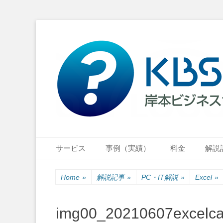
小さな会社・小さなお店のIT経営をナビゲーション
岸本ビジネスサポ
Primary Menu
Skip
サービス
事例（実績）
料金
解説
to
content
Home
»
解説記事
»
PC・IT解説
»
Excel
»
img00_20210607excelca