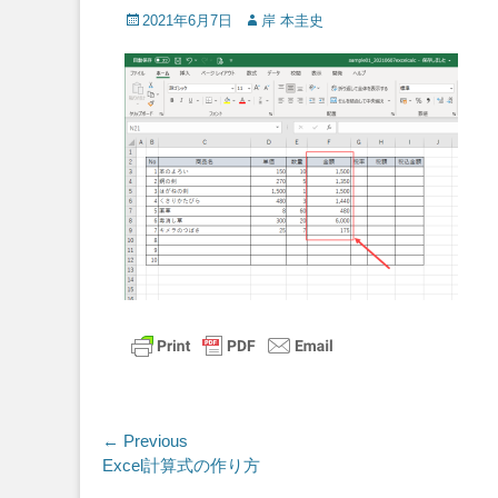
Posted
Author
2021年6月7日
岸 本圭史
on
投
← Previous
Previous
Excel計算式の作り方
稿
post: