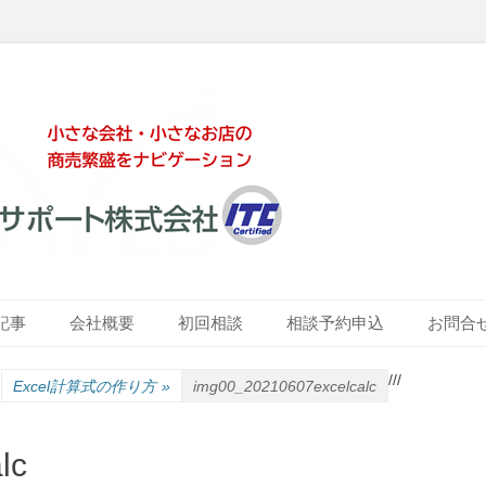
ート株式会社
記事
会社概要
初回相談
相談予約申込
お問合
/
/
/
Excel計算式の作り方
»
img00_20210607excelcalc
lc