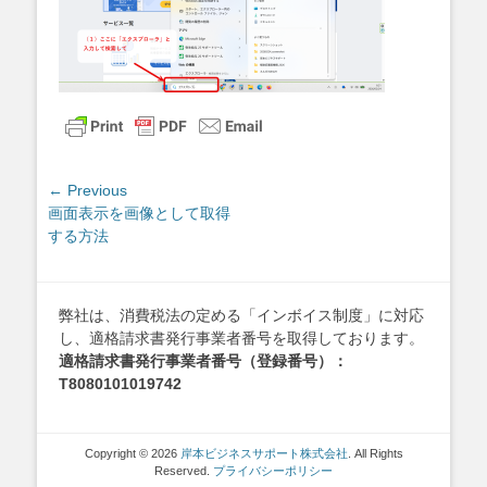
投
← Previous
Previous
画面表示を画像として取得
稿
post:
する方法
ナ
ビ
ゲ
弊社は、消費税法の定める「インボイス制度」に対応
ー
し、適格請求書発行事業者番号を取得しております。
シ
適格請求書発行事業者番号（登録番号）：
ョ
T8080101019742
ン
Copyright © 2026
岸本ビジネスサポート株式会社
. All Rights
Reserved.
プライバシーポリシー