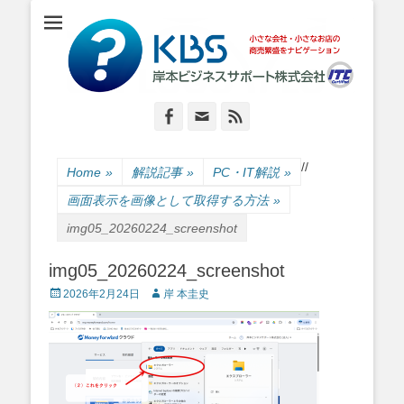
小さな会社・小さなお店のIT経営をナビゲーション
岸本ビジネスサポ
ート株式会社
Facebook
Email
Feed
/
/
Home
»
解説記事
»
PC・IT解説
»
画面表示を画像として取得する方法
»
img05_20260224_screenshot
img05_20260224_screenshot
Posted
Author
2026年2月24日
岸 本圭史
on