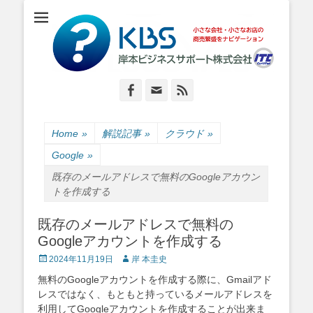
小さな会社・小さなお店のIT経営をナビゲーション
岸本ビジネスサポ
ート株式会社
Facebook
Email
Feed
Home
»
解説記事
»
クラウド
»
Google
»
既存のメールアドレスで無料のGoogleアカウン
トを作成する
既存のメールアドレスで無料の
Googleアカウントを作成する
Posted
Author
2024年11月19日
岸 本圭史
on
無料のGoogleアカウントを作成する際に、Gmailアド
レスではなく、もともと持っているメールアドレスを
利用してGoogleアカウントを作成することが出来ま