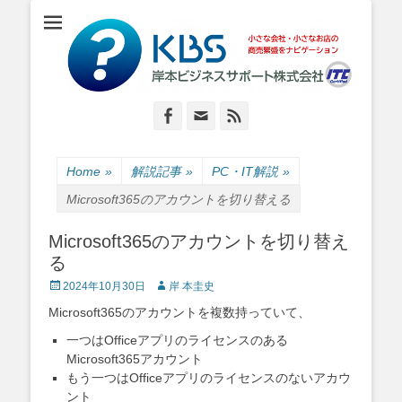
小さな会社・小さなお店のIT経営をナビゲーション
岸本ビジネスサポ
ート株式会社
Facebook
Email
Feed
Home
»
解説記事
»
PC・IT解説
»
Microsoft365のアカウントを切り替える
Microsoft365のアカウントを切り替え
る
Posted
Author
2024年10月30日
岸 本圭史
on
Microsoft365のアカウントを複数持っていて、
一つはOfficeアプリのライセンスのある
Microsoft365アカウント
もう一つはOfficeアプリのライセンスのないアカウ
ント