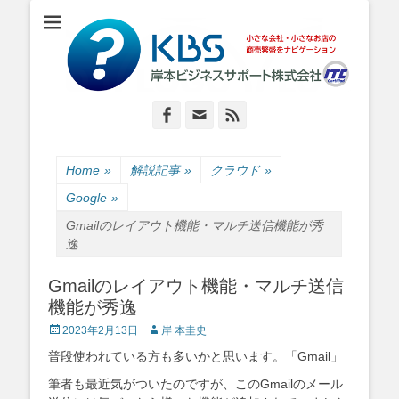
小さな会社・小さなお店のIT経営をナビゲーション
岸本ビジネスサポ
ート株式会社
Facebook
Email
Feed
Home
»
解説記事
»
クラウド
»
Google
»
Gmailのレイアウト機能・マルチ送信機能が秀
逸
Gmailのレイアウト機能・マルチ送信
機能が秀逸
Posted
Author
2023年2月13日
岸 本圭史
on
普段使われている方も多いかと思います。「Gmail」
筆者も最近気がついたのですが、このGmailのメール