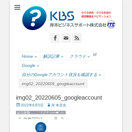
小さな会社・小さなお店のIT経営をナビゲーション
岸本ビジネスサポ
ート株式会社
Facebook
Email
Feed
/
/
/
Home
»
解説記事
»
クラウド
»
Google
»
自分のGoogleアカウント状況を確認する
»
img02_20220605_googleaccount
img02_20220605_googleaccount
Posted
Author
2022年6月5日
岸 本圭史
on