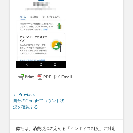
投
← Previous
Previous
自分のGoogleアカウント状
稿
post:
況を確認する
ナ
ビ
ゲ
弊社は、消費税法の定める「インボイス制度」に対応
ー