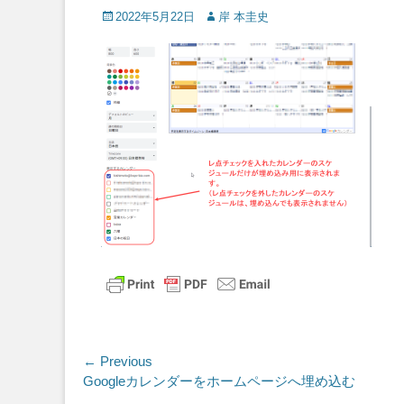
Posted
Author
2022年5月22日
岸 本圭史
on
投
← Previous
Previous
Googleカレンダーをホームページへ埋め込む
稿
post: