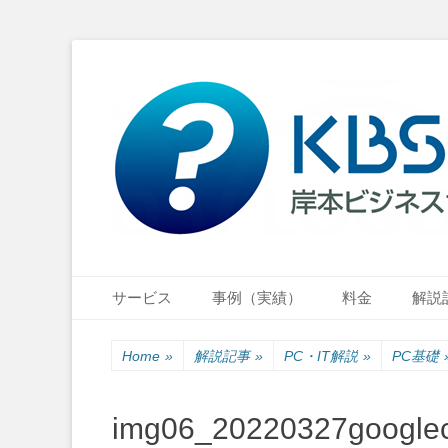
小さな会社・小さなお店のIT経営をナビゲーション
岸本ビジネスサポ
Primary Menu
Skip
サービス
事例（実績）
料金
解説
to
content
Home
»
解説記事
»
PC・IT解説
»
PC基礎
img06_20220327googlec