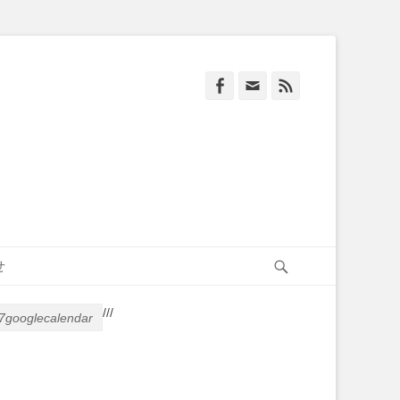
Facebook
Email
Feed
Search
せ
/
/
/
googlecalendar