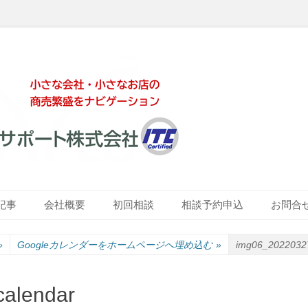
ート株式会社
記事
会社概要
初回相談
相談予約申込
お問合
»
Googleカレンダーをホームページへ埋め込む
»
img06_20220327
alendar