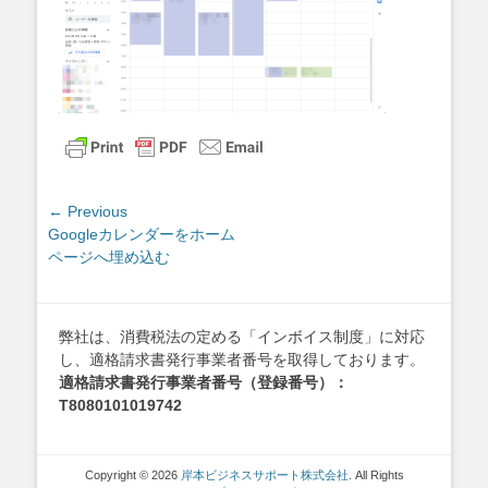
投
← Previous
Previous
Googleカレンダーをホーム
稿
post:
ページへ埋め込む
ナ
ビ
ゲ
弊社は、消費税法の定める「インボイス制度」に対応
ー
し、適格請求書発行事業者番号を取得しております。
シ
適格請求書発行事業者番号（登録番号）：
ョ
T8080101019742
ン
Copyright © 2026
岸本ビジネスサポート株式会社
. All Rights