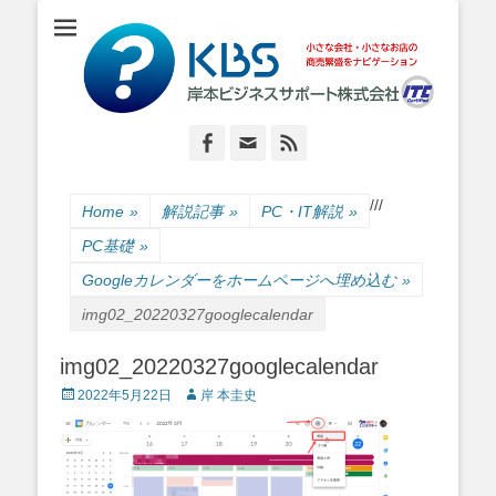
小さな会社・小さなお店のIT経営をナビゲーション
岸本ビジネスサポ
ート株式会社
Facebook
Email
Feed
/
/
/
Home
»
解説記事
»
PC・IT解説
»
PC基礎
»
Googleカレンダーをホームページへ埋め込む
»
img02_20220327googlecalendar
img02_20220327googlecalendar
Posted
Author
2022年5月22日
岸 本圭史
on