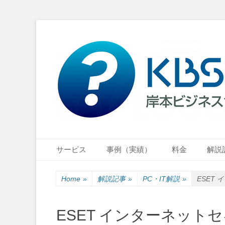
小さな会社・小さなお店のIT経営をナビゲーション
岸本ビジネスサポ
Primary Menu
Skip
サービス
事例（実績）
料金
解説
to
content
Home
»
解説記事
»
PC・IT解説
»
ESET
ESET インターネッ