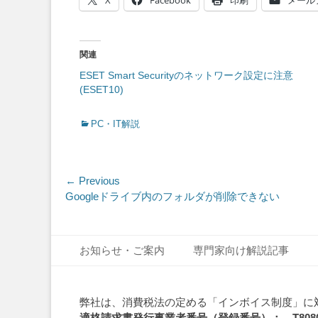
X
Facebook
印刷
メール
関連
ESET Smart Securityのネットワーク設定に注意
(ESET10)
Categories
PC・IT解説
投
← Previous
Previous
Googleドライブ内のフォルダが削除できない
稿
post:
ナ
Footer Menu
Skip
ビ
お知らせ・ご案内
専門家向け解説記事
to
ゲ
content
ー
弊社は、消費税法の定める「インボイス制度」に
適格請求書発行事業者番号（登録番号）： T808010