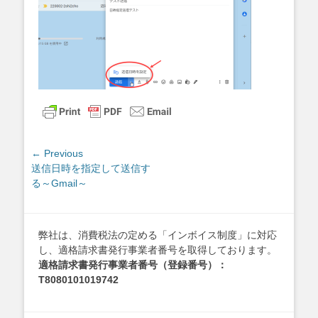
投
← Previous
Previous
送信日時を指定して送信す
稿
post:
る～Gmail～
ナ
ビ
ゲ
弊社は、消費税法の定める「インボイス制度」に対応
ー
し、適格請求書発行事業者番号を取得しております。
シ
適格請求書発行事業者番号（登録番号）：
ョ
T8080101019742
ン