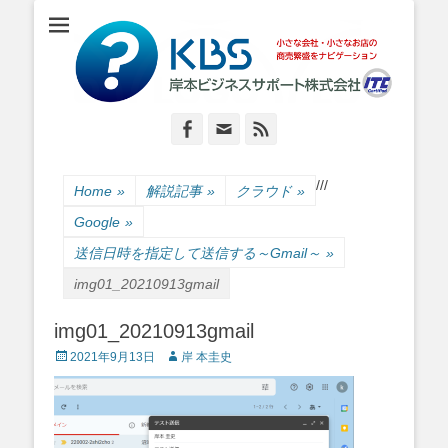
小さな会社・小さなお店のIT経営をナビゲーション
岸本ビジネスサポ
ート株式会社
Facebook
Email
Feed
/
/
/
Home
»
解説記事
»
クラウド
»
Google
»
送信日時を指定して送信する～Gmail～
»
img01_20210913gmail
img01_20210913gmail
Posted
Author
2021年9月13日
岸 本圭史
on