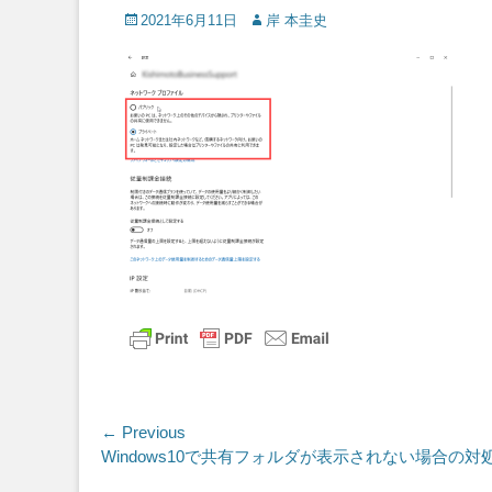
Posted
Author
2021年6月11日
岸 本圭史
on
投
← Previous
Previous
Windows10で共有フォルダが表示されない場合の
稿
post: