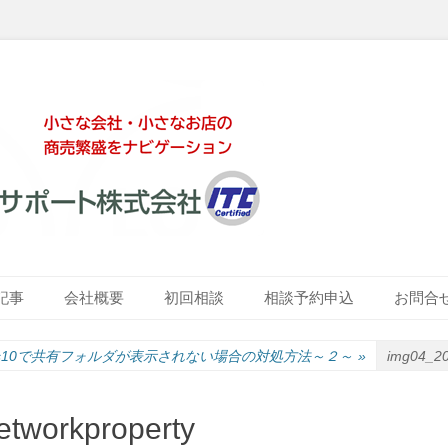
ート株式会社
記事
会社概要
初回相談
相談予約申込
お問合
ows10で共有フォルダが表示されない場合の対処方法～２～
»
img04_20
tworkproperty