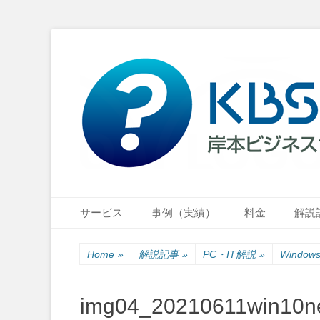
小さな会社・小さなお店のIT経営をナビゲーション
岸本ビジネスサポ
Primary Menu
Skip
サービス
事例（実績）
料金
解説
to
content
Home
»
解説記事
»
PC・IT解説
»
Wind
img04_20210611win10ne