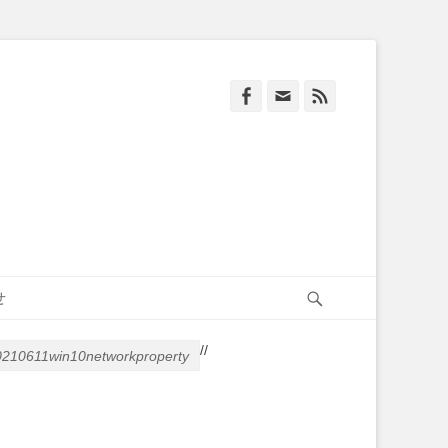
Facebook
Email
Feed
Search
せ
/
/
210611win10networkproperty