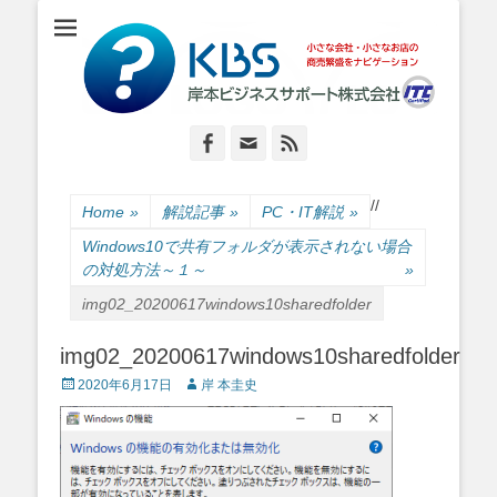
小さな会社・小さなお店のIT経営をナビゲーション
岸本ビジネスサポ
ート株式会社
Facebook
Email
Feed
/
/
Home
»
解説記事
»
PC・IT解説
»
Windows10で共有フォルダが表示されない場合
の対処方法～１～
»
img02_20200617windows10sharedfolder
img02_20200617windows10sharedfolder
Posted
Author
2020年6月17日
岸 本圭史
on