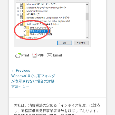
投
← Previous
Previous
Windows10で共有フォルダ
稿
post:
が表示されない場合の対処
ナ
方法～１～
ビ
ゲ
ー
弊社は、消費税法の定める「インボイス制度」に対応
シ
し、適格請求書発行事業者番号を取得しております。
ョ