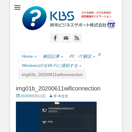
小さな会社・小さなお店のIT経営をナビゲーション
岸本ビジネスサポ
ート株式会社
Facebook
Email
Feed
/
/
Home
»
解説記事
»
PC・IT解説
»
Windows10をWi-Fiに接続する
»
img01b_20200611wificonnection
img01b_20200611wificonnection
Posted
Author
2020年6月11日
岸 本圭史
on