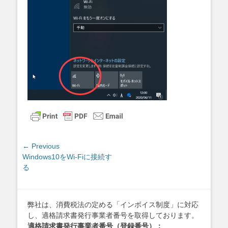
投
← Previous
Previous
Windows10をWi-Fiに接続す
稿
post:
る
ナ
ビ
ゲ
弊社は、消費税法の定める「インボイス制度」に対応
ー
し、適格請求書発行事業者番号を取得しております。
シ
適格請求書発行事業者番号（登録番号）：