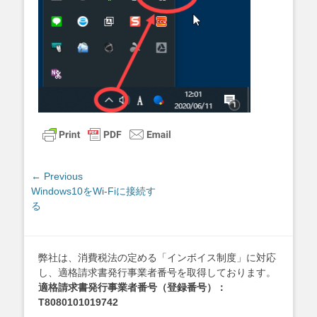
投
← Previous
Previous
Windows10をWi-Fiに接続す
稿
post:
る
ナ
ビ
ゲ
弊社は、消費税法の定める「インボイス制度」に対応
ー
し、適格請求書発行事業者番号を取得しております。
シ
適格請求書発行事業者番号（登録番号）：
ョ
T8080101019742
ン