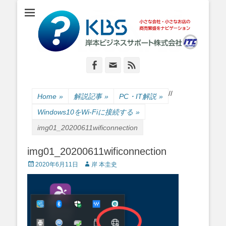
小さな会社・小さなお店のIT経営をナビゲーション
岸本ビジネスサポ
ート株式会社
Facebook
Email
Feed
/
/
Home
»
解説記事
»
PC・IT解説
»
Windows10をWi-Fiに接続する
»
img01_20200611wificonnection
img01_20200611wificonnection
Posted
Author
2020年6月11日
岸 本圭史
on