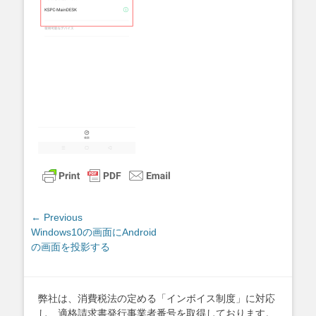
投
← Previous
Previous
Windows10の画面にAndroid
稿
post:
の画面を投影する
ナ
ビ
ゲ
弊社は、消費税法の定める「インボイス制度」に対応
ー
し、適格請求書発行事業者番号を取得しております。