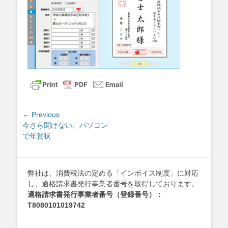
投
← Previous
Previous
今さら聞けない、パソコン
稿
post:
で年賀状
ナ
ビ
ゲ
弊社は、消費税法の定める「インボイス制度」に対応
ー
し、適格請求書発行事業者番号を取得しております。
シ
適格請求書発行事業者番号（登録番号）：
ョ
T8080101019742
ン