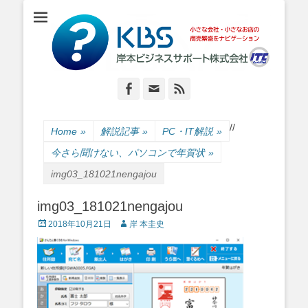
小さな会社・小さなお店のIT経営をナビゲーション
岸本ビジネスサポ
ート株式会社
Facebook
Email
Feed
/
/
Home
»
解説記事
»
PC・IT解説
»
今さら聞けない、パソコンで年賀状
»
img03_181021nengajou
img03_181021nengajou
Posted
Author
2018年10月21日
岸 本圭史
on