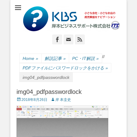
小さな会社・小さなお店のIT経営をナビゲーション
岸本ビジネスサポ
ート株式会社
Facebook
Email
Feed
/
/
Home
»
解説記事
»
PC・IT解説
»
PDFファイルにパスワードロックをかける
»
img04_pdfpasswordlock
img04_pdfpasswordlock
Posted
Author
2018年8月26日
岸 本圭史
on