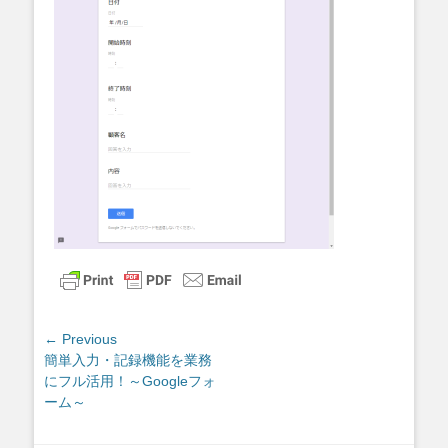
投
← Previous
Previous
簡単入力・記録機能を業務
稿
post:
にフル活用！～Googleフォ
ナ
ーム～
ビ
ゲ