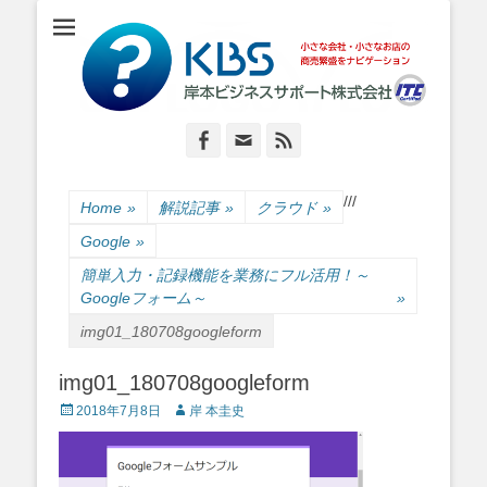
小さな会社・小さなお店のIT経営をナビゲーション
岸本ビジネスサポ
ート株式会社
Facebook
Email
Feed
/
/
/
Home
»
解説記事
»
クラウド
»
Google
»
簡単入力・記録機能を業務にフル活用！～
Googleフォーム～
»
img01_180708googleform
img01_180708googleform
Posted
Author
2018年7月8日
岸 本圭史
on