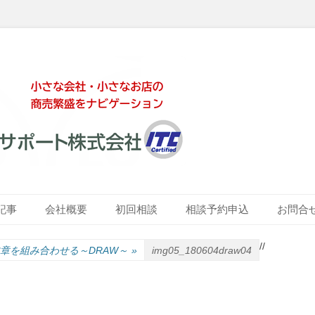
ート株式会社
記事
会社概要
初回相談
相談予約申込
お問合
/
/
章を組み合わせる～DRAW～
»
img05_180604draw04