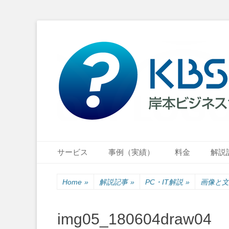
小さな会社・小さなお店のIT経営をナビゲーション
岸本ビジネスサポ
Primary Menu
Skip
サービス
事例（実績）
料金
解説
to
content
Home
»
解説記事
»
PC・IT解説
»
画像と文
img05_180604draw04