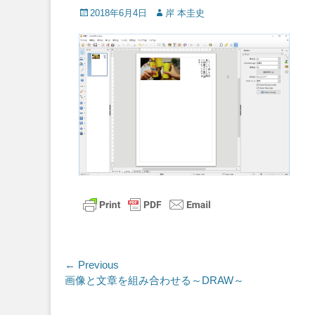
Posted
Author
2018年6月4日
岸 本圭史
on
投
← Previous
Previous
画像と文章を組み合わせる～DRAW～
稿
post:
ナ