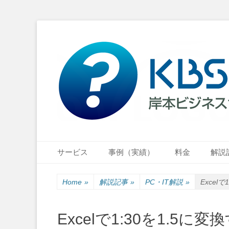
小さな会社・小さなお店のIT経営をナビゲーション
岸本ビジネスサポ
Primary Menu
Skip
サービス
事例（実績）
料金
解説
to
content
Home
»
解説記事
»
PC・IT解説
»
Excel
Excelで1:30を1.5に