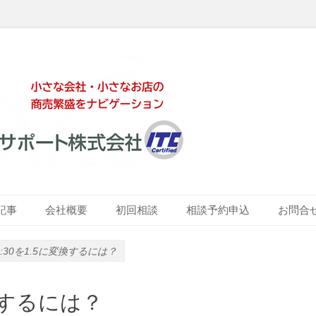
ート株式会社
記事
会社概要
初回相談
相談予約申込
お問合
で1:30を1.5に変換するには？
変換するには？