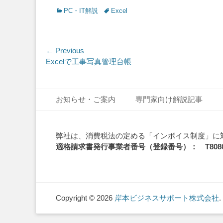
Categories
Tags
PC・IT解説
Excel
投
← Previous
Previous
Excelで工事写真管理台帳
稿
post:
ナ
Footer Menu
Skip
ビ
お知らせ・ご案内
専門家向け解説記事
to
ゲ
content
ー
弊社は、消費税法の定める「インボイス制度」に
適格請求書発行事業者番号（登録番号）： T808010
シ
ョ
ン
Copyright © 2026
岸本ビジネスサポート株式会社
.