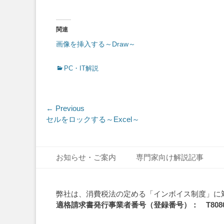
関連
画像を挿入する～Draw～
Categories
PC・IT解説
投
← Previous
Previous
セルをロックする～Excel～
稿
post:
ナ
Footer Menu
Skip
ビ
お知らせ・ご案内
専門家向け解説記事
to
ゲ
content
ー
弊社は、消費税法の定める「インボイス制度」に
適格請求書発行事業者番号（登録番号）： T808010
シ