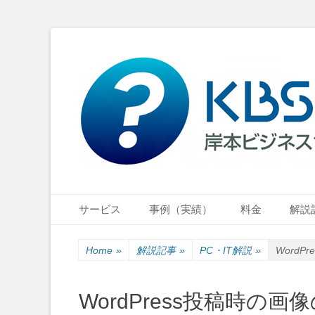
小さな会社・小さなお店のIT経営をナビゲーション
岸本ビジネスサポ
Primary Menu
Skip
サービス
事例（実績）
料金
解説
to
content
Home
»
解説記事
»
PC・IT解説
»
WordP
WordPress投稿時の画