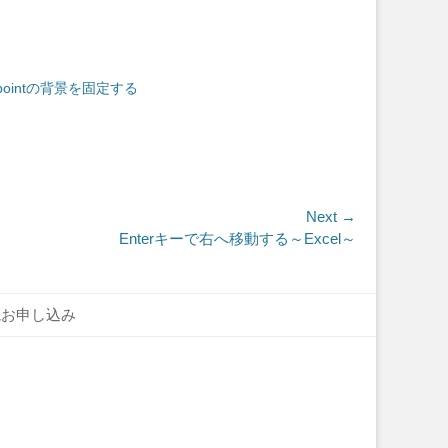
rpointの背景を固定する
Next →
Enterキーで右へ移動する～Excel～
読お申し込み