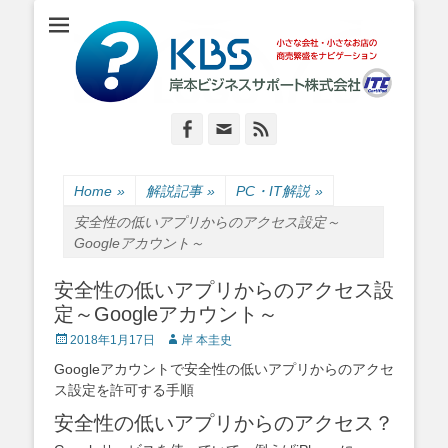
小さな会社・小さなお店のIT経営をナビゲーション
岸本ビジネスサポ
ート株式会社
Facebook
Email
Feed
Home
»
解説記事
»
PC・IT解説
»
安全性の低いアプリからのアクセス設定～
Googleアカウント～
安全性の低いアプリからのアクセス設
定～Googleアカウント～
Posted
Author
2018年1月17日
岸 本圭史
on
Googleアカウントで安全性の低いアプリからのアクセ
ス設定を許可する手順
安全性の低いアプリからのアクセス？