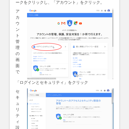
ークをクリックし、「アカウント」をクリック。
ア
カ
ウ
ン
ト
管
理
の
画
面
で
「ログインとセキュリティ」をクリック
セ
キ
ュ
リ
テ
ィ
設