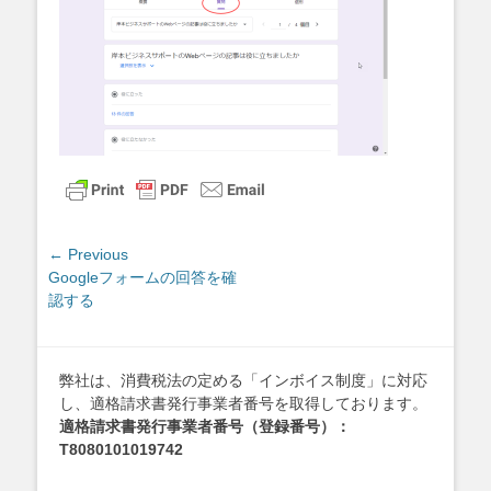
投
← Previous
Previous
Googleフォームの回答を確
稿
post:
認する
ナ
ビ
ゲ
弊社は、消費税法の定める「インボイス制度」に対応
ー
し、適格請求書発行事業者番号を取得しております。
シ
適格請求書発行事業者番号（登録番号）：
ョ
T8080101019742
ン