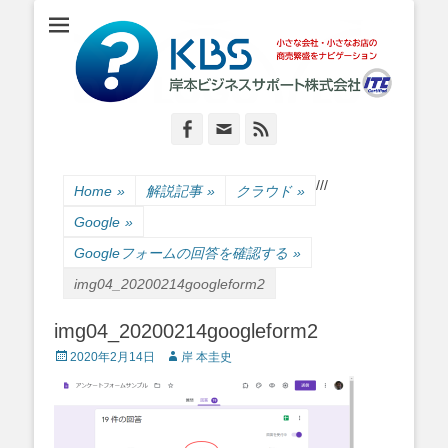
小さな会社・小さなお店のIT経営をナビゲーション
岸本ビジネスサポ
ート株式会社
Facebook
Email
Feed
/
/
/
Home
»
解説記事
»
クラウド
»
Google
»
Googleフォームの回答を確認する
»
img04_20200214googleform2
img04_20200214googleform2
Posted
Author
2020年2月14日
岸 本圭史
on