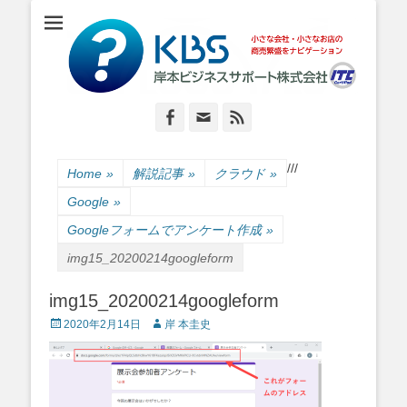
小さな会社・小さなお店のIT経営をナビゲーション
岸本ビジネスサポ
ート株式会社
Facebook
Email
Feed
/
/
/
Home
»
解説記事
»
クラウド
»
Google
»
Googleフォームでアンケート作成
»
img15_20200214googleform
img15_20200214googleform
Posted
Author
2020年2月14日
岸 本圭史
on