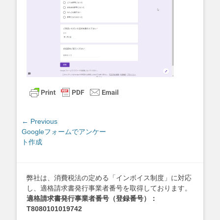
投
← Previous
Previous
Googleフォームでアンケー
稿
post:
ト作成
ナ
ビ
ゲ
弊社は、消費税法の定める「インボイス制度」に対応
ー
し、適格請求書発行事業者番号を取得しております。
シ
適格請求書発行事業者番号（登録番号）：
ョ
T8080101019742
ン