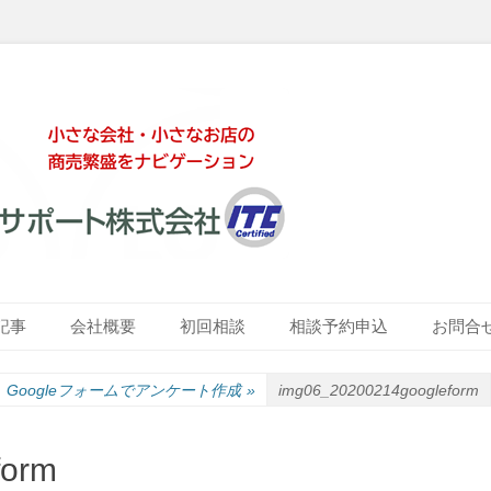
ート株式会社
記事
会社概要
初回相談
相談予約申込
お問合
Googleフォームでアンケート作成
»
img06_20200214googleform
form