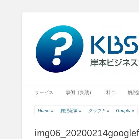
小さな会社・小さなお店のIT経営をナビゲーション
岸本ビジネスサポ
Primary Menu
Skip
サービス
事例（実績）
料金
解説
to
content
Home
»
解説記事
»
クラウド
»
Google
»
img06_20200214google