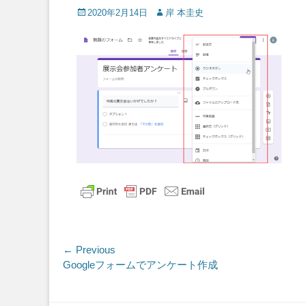
Posted
Author
2020年2月14日
岸 本圭史
on
投
← Previous
Previous
Googleフォームでアンケート作成
稿
post:
ナ