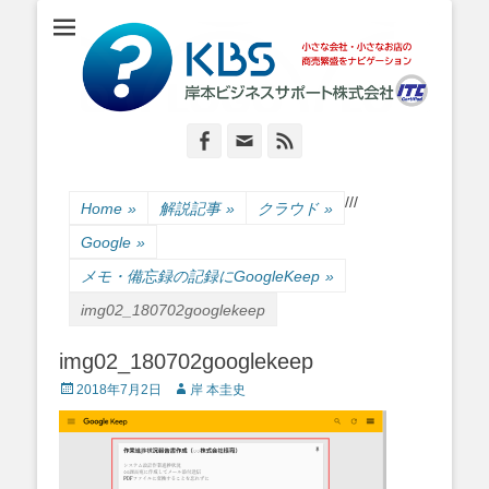
小さな会社・小さなお店のIT経営をナビゲーション
岸本ビジネスサポ
ート株式会社
Facebook
Email
Feed
/
/
/
Home
»
解説記事
»
クラウド
»
Google
»
メモ・備忘録の記録にGoogleKeep
»
img02_180702googlekeep
img02_180702googlekeep
Posted
Author
2018年7月2日
岸 本圭史
on