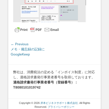
投
← Previous
Previous
メモ・備忘録の記録に
稿
post:
GoogleKeep
ナ
ビ
ゲ
弊社は、消費税法の定める「インボイス制度」に対応
ー
し、適格請求書発行事業者番号を取得しております。
シ
適格請求書発行事業者番号（登録番号）：
ョ
T8080101019742
ン
Copyright © 2026
岸本ビジネスサポート株式会社
. All Rights
Reserved.
プライバシーポリシー