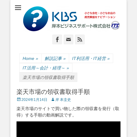
小さな会社・小さなお店のIT経営をナビゲーション
岸本ビジネスサポ
ート株式会社
Facebook
Email
Feed
Home
»
解説記事
»
IT利活用・IT経営
»
IT活用～会計・経理～
»
楽天市場の領収書取得手順
楽天市場の領収書取得手順
Posted
Author
2024年1月14日
岸 本圭史
on
楽天市場のサイトで買い物した際の領収書を発行（取
得）する手順の動画解説です。