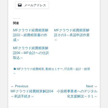
メールアドレス
関連
MFクラウド経費精算解
MFクラウド経費精算解
説02～経費精算書の作
説その3～承認申請作業
成～
～
MFクラウド経費精算解
説06～MF会計への仕訳
取込～
Categories
MFクラウド経費精算
,
動画セミナー
,
IT活用～会計・経理
～
投
← Previous
Next →
Previous
Next
MFクラウド経費精算解説04
小規模事業者へのデジタル
稿
post:
post:
～承認手続き～
化支援解説～０１～
ナ
ビ