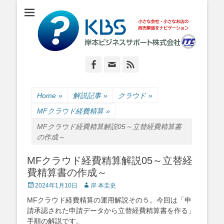
小さな会社・小さなお店のIT経営をナビゲーション
岸本ビジネスサポ
ート株式会社
Facebook
Email
Feed
Home
»
解説記事
»
クラウド
»
MFクラウド経費精算
»
MFクラウド経費精算解説05～立替経費精算書
の作成～
MFクラウド経費精算解説05～立替経
費精算書の作成～
Posted
Author
2024年1月10日
岸 本圭史
on
MFクラウド経費精算の運用解説その５。今回は「申
請承認された申請データから立替経費精算書を作る」
手順の解説です。