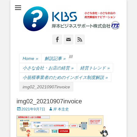
小さな会社・小さなお店のIT経営をナビゲーション
岸本ビジネスサポ
ート株式会社
Facebook
Email
Feed
/
/
/
Home
»
解説記事
»
小さな会社・お店の経営
»
経営トレンド
»
小規模事業者のためのインボイス制度解説
»
img02_20210907invoice
img02_20210907invoice
Posted
Author
2021年9月7日
岸 本圭史
on