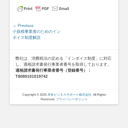
投
← Previous
Previous
小規模事業者のためのイン
稿
post:
ボイス制度解説
ナ
ビ
ゲ
弊社は、消費税法の定める「インボイス制度」に対応
ー
し、適格請求書発行事業者番号を取得しております。
シ
適格請求書発行事業者番号（登録番号）：
ョ
T8080101019742
ン
Copyright © 2026
岸本ビジネスサポート株式会社
. All Rights
Reserved.
プライバシーポリシー