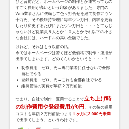
ひと昔前だと、ホームページの制作とか運営ってもの
すごく費用が高いという印象がありました。専門の
Web業者さんに依頼して色々打合せを経て制作にウン
十万円、その後維持管理に毎年ウン万円、内容を更新
したり変更するたびにまたウン万円と・・・とてもじ
ゃないけど従業員５人とか１０人とかそれ以下の小さ
な会社には、ハードルの高い金額でした。
けれど、それはもう以前の話。
今ではホームページは驚くほど低価格で制作・運用が
出来てしまいます。どのくらいかというと・・・？
制作費用「ゼロ」円←専門業者に任せないで全部
自社でやる
登録費用「ゼロ」円←これも全部自社でやる
維持管理の実費が年額２万円前後
立ち上げ時
つまり、自社で制作・運用することで
の制作費用や登録費用が0円
、その後の運用
コストも年額２万円前後つまり
１ヶ月に2,000円未満
で出来てしまう、というわけです。