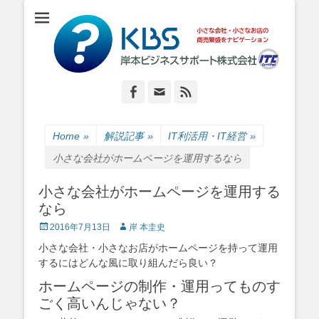
小さな会社・小さなお店のIT経営をナビゲーション
岸本ビジネスサポ
ート株式会社
Facebook
Email
Feed
Home
»
解説記事
»
IT利活用・IT経営
»
小さな会社がホームページを運用するなら
小さな会社がホームページを運用する
なら
Posted
Author
2016年7月13日
岸 本圭史
on
小さな会社・小さなお店がホームページを持って運用
するにはどんな風に取り組んだら良い？
ホームページの制作・運用ってものす
ごく高いんじゃない？