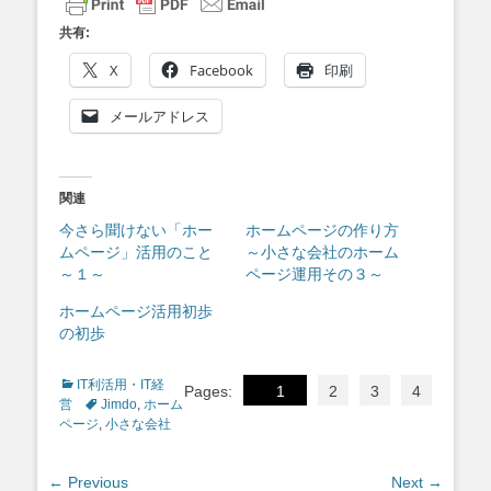
共有:
X
Facebook
印刷
メールアドレス
関連
今さら聞けない「ホー
ホームページの作り方
ムページ」活用のこと
～小さな会社のホーム
～１～
ページ運用その３～
ホームページ活用初歩
の初歩
Categories
IT利活用・IT経
Pages:
1
2
3
4
Tags
営
Jimdo
,
ホーム
ページ
,
小さな会社
投
← Previous
Next →