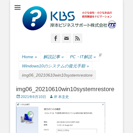
小さな会社・小さなお店のIT経営をナビゲーション
岸本ビジネスサポ
ート株式会社
Facebook
Email
Feed
/
/
Home
»
解説記事
»
PC・IT解説
»
Windows10のシステムの復元手順
»
img06_20210610win10systemrestore
img06_20210610win10systemrestore
Posted
Author
2021年6月10日
岸 本圭史
on