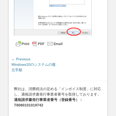
投
← Previous
Previous
Windows10のシステムの復
稿
post:
元手順
ナ
ビ
ゲ
弊社は、消費税法の定める「インボイス制度」に対応
ー
し、適格請求書発行事業者番号を取得しております。
シ
適格請求書発行事業者番号（登録番号）：
ョ
T8080101019742
ン