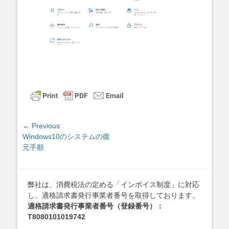
投
← Previous
Previous
Windows10のシステムの復
稿
post:
元手順
ナ
ビ
ゲ
弊社は、消費税法の定める「インボイス制度」に対応
ー
し、適格請求書発行事業者番号を取得しております。
シ
適格請求書発行事業者番号（登録番号）：
ョ
T8080101019742
ン