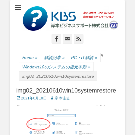
小さな会社・小さなお店のIT経営をナビゲーション
岸本ビジネスサポ
ート株式会社
Facebook
Email
Feed
/
/
Home
»
解説記事
»
PC・IT解説
»
Windows10のシステムの復元手順
»
img02_20210610win10systemrestore
img02_20210610win10systemrestore
Posted
Author
2021年6月10日
岸 本圭史
on