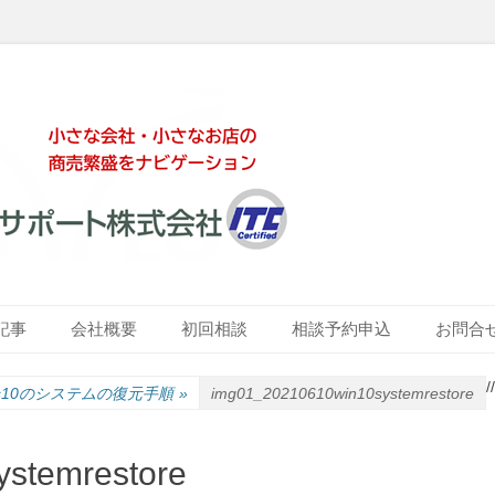
ート株式会社
記事
会社概要
初回相談
相談予約申込
お問合
/
/
ows10のシステムの復元手順
»
img01_20210610win10systemrestore
stemrestore