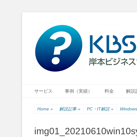
小さな会社・小さなお店のIT経営をナビゲーション
岸本ビジネスサポ
Primary Menu
Skip
サービス
事例（実績）
料金
解説
to
content
Home
»
解説記事
»
PC・IT解説
»
Wind
img01_20210610win10sy