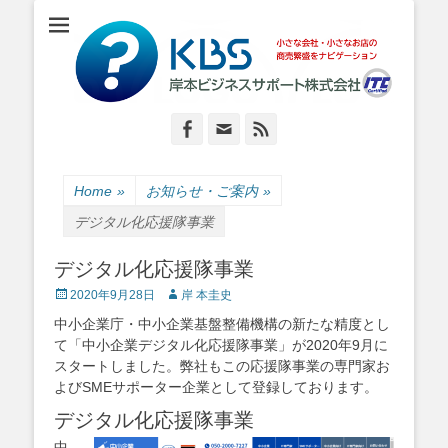
小さな会社・小さなお店のIT経営をナビゲーション
岸本ビジネスサポ
ート株式会社
Facebook
Email
Feed
Home
»
お知らせ・ご案内
»
デジタル化応援隊事業
デジタル化応援隊事業
Posted
Author
2020年9月28日
岸 本圭史
on
中小企業庁・中小企業基盤整備機構の新たな精度とし
て「中小企業デジタル化応援隊事業」が2020年9月に
スタートしました。弊社もこの応援隊事業の専門家お
よびSMEサポーター企業として登録しております。
デジタル化応援隊事業
中